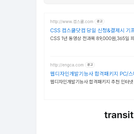
Transition (트랜지션)
주요 속성:
사용 예시:
http://www.컴스쿨.com
광고
CSS 컴스쿨닷컴 당일 신청&결제시 기
특징:
CSS 1년 동영상 전과목 89,000원,365일
Animation (애니메이션)
주요 속성:
사용 예시:
특징:
http://engca.com
광고
웹디자인개발기능사 합격패키지 PC/
요약
웹디자인개발기능사 합격패키지 추천 인터넷 강