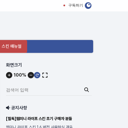
구독하기
 스킨 매뉴얼
메
화면크기
뉴
100%
내
용
검
색
어
공지사항
입
력:
[필독]웹미니 라이프 스킨 초기 구매자 분들
웹미니 라이프 스킨 1.6 버전 사용하실 경우