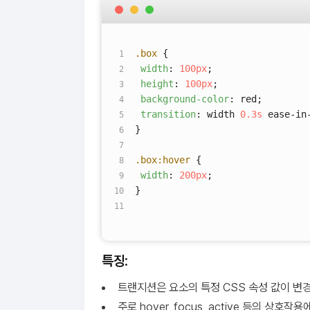
.box
{
width
:
100px
;
height
:
100px
;
background-color
: red;
transition
: width
0.3s
ease-in
}
.box
:hover
{
width
:
200px
;
}
특징
:
트랜지션은 요소의 특정 CSS 속성 값이 변경
주로 hover, focus, active 등의 