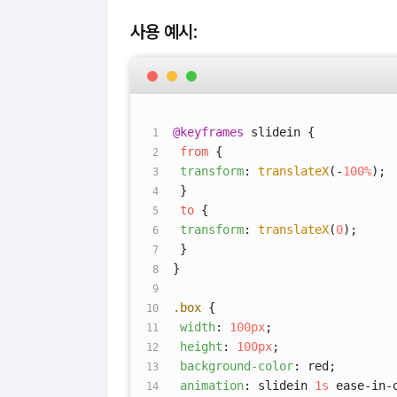
사용 예시
:
@keyframes
slidein {
from
{
transform
:
translateX
(-
100%
);
}
to
{
transform
:
translateX
(
0
);
}
}
.box
{
width
:
100px
;
height
:
100px
;
background-color
: red;
animation
: slidein
1s
ease-in-