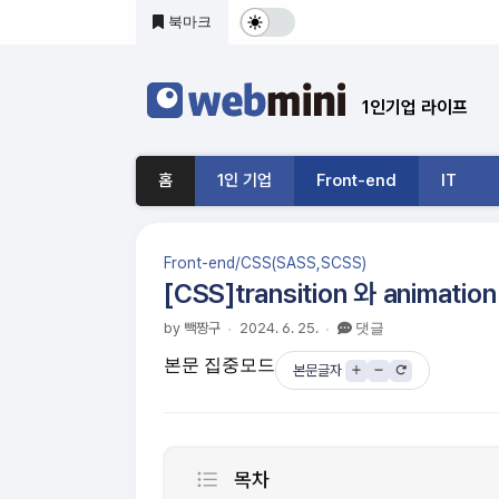
본문 바로가기
북마크
다
크
1인기업 라이프
및
기
홈
1인 기업
Front-end
IT
본
모
Front-end/CSS(SASS,SCSS)
드
[CSS]transition 와 animatio
전
by 빽짱구
2024. 6. 25.
댓글
본문 집중모드
환
본문글자
목차