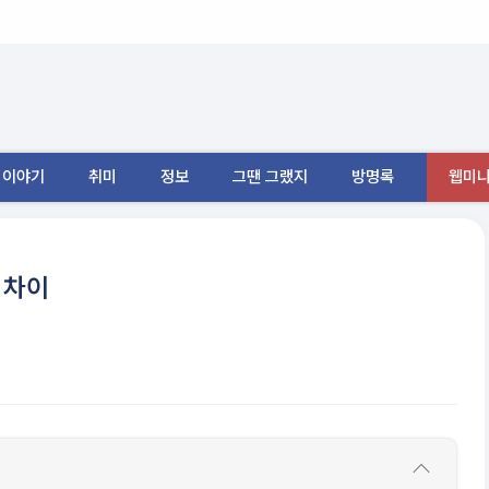
이야기
취미
정보
그땐 그랬지
방명록
웹미니
n 차이