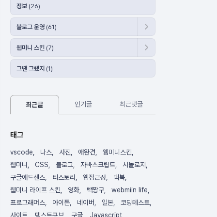
정보
(26)
블로그 운영
(61)
웹미니 스킨
(7)
그땐 그랬지
(1)
인기글
최근댓글
최근글
태그
vscode
나스
사진
애완견
웹미니스킨
웹미니
CSS
블로그
자바스크립트
시놀로지
구글애드센스
티스토리
웹접근성
맥북
웹미니 라이프 스킨
영화
빽짱구
webmiin life
프로그래머스
아이폰
네이버
일본
코딩테스트
사이트
텍스트큐브
구글
Javascript