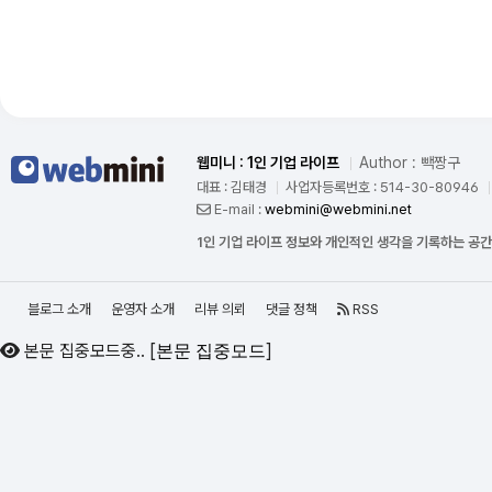
관련해서 몇자 적어보도록 하겠습니다. 먼저 개념을 아셔야합니다. 우리
가 문서를 읽을 때도 순서가 있습니다. 책이나 pdf 자료 혹은 여러 문서를
읽을때 제목을 먼저 읽게 됩니다. 그리고 중간제목, 목차, ..
웹미니 : 1인 기업 라이프
Author : 빽짱구
대표 : 김태경
사업자등록번호 : 514-30-80946
E-mail :
webmini@webmini.net
1인 기업 라이프 정보와 개인적인 생각을 기록하는 공
블로그 소개
운영자 소개
리뷰 의뢰
댓글 정책
RSS
본문 집중모드중..
[
]
본문 집중모드