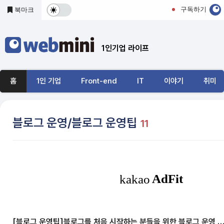
본문 바로가기
구독하기
북마크
다
크
1인기업 라이프
및
기
홈
1인 기업
Front-end
IT
이야기
취미
본
모
블로그 운영/블로그 운영팁
11
드
전
환
[블로그 운영팁]블로그를 처음 시작하는 분들을 위한 블로그 운영 