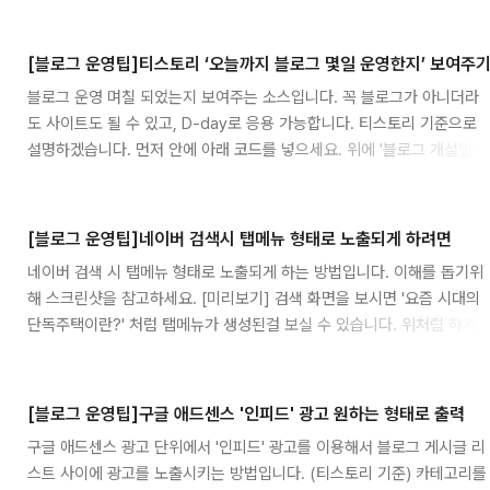
style을 주기 때문이다. 왜? 이런 현상이 있는 것일까? Google
AdSense 광고 div에 height:auto !important가 강제로 적용되는 문제
는 일반적으로 광고 크기 최적화 설정으로 인해 발생합니다. 이 설정은 광
[블로그 운영팁]티스토리 ‘오늘까지 블로그 몇일 운영한지’ 보여주
고가 항상 웹 페이지의 내용에 맞게 크기를 조정되도록 하며, 이는 광고
블로그 운영 며칠 되었는지 보여주는 소스입니다. 꼭 블로그가 아니더라
div의 높이를 자동으로 조정할 수 있습니다. 이 문제를 해결하려면 광고
도 사이트도 될 수 있고, D-day로 응용 가능합니다. 티스토리 기준으로
크기 최적화 설정을 끄십시오. 이렇게 하려면 AdSense 관리자 계정으로
설명하겠습니다. 먼저 안에 아래 코드를 넣으세요. 위에 '블로그 개설일'은
이동하여 ..
본인 블로그 오픈 날짜로 변경해주세요. 다음으로 사이드바에 전체 방문
자 보여주는 곳에 아래 코드를 넣으세요. 전체 방문자 Today :
[!##_count_today_##] Yesterday : [!##_count_yesterday_##]
[블로그 운영팁]네이버 검색시 탭메뉴 형태로 노출되게 하려면
[!##_count_total_##] 블로그 개설일 : 2007년 2월 27일 오늘까지 일
네이버 검색 시 탭메뉴 형태로 노출되게 하는 방법입니다. 이해를 돕기위
운영중 // 해당 부분입니다. 위에 [!##_count 이 부분에서! 는 없애고 적
해 스크린샷을 참고하세요. [미리보기] 검색 화면을 보시면 '요즘 시대의
용해 주세요. (치환자를 넣었더니 변경되는 걸 방지하기 위해! 를 임시로
단독주택이란?' 처럼 탭메뉴가 생성된걸 보실 수 있습니다. 위처럼 하기
넣은 것..
위해서 블로그에 글을 작성하실때 제목(본문) 태그를 이용해서 제목을 작
성하시면 됩니다. 티스토리 기준으로 상단에 제목태그를 이용하시면 되
고, 에디터가 없는경우는 로 제목을 감싸주시면 됩니다. 제목문구 제목태
[블로그 운영팁]구글 애드센스 '인피드' 광고 원하는 형태로 출력
그 위처럼 제목을 태그로 감싸주면 네이버 검색시 탭형태로 노출됩니다.
구글 애드센스 광고 단위에서 '인피드' 광고를 이용해서 블로그 게시글 리
추가 설명을 드리자면, html도 문서입니다. 웹페이지이기 때문에 웹문서
스트 사이에 광고를 노출시키는 방법입니다. (티스토리 기준) 카테고리를
라고 합니다. 문서를 만들때 제목,본문을 구분하듯이 웹에서도 의미있는