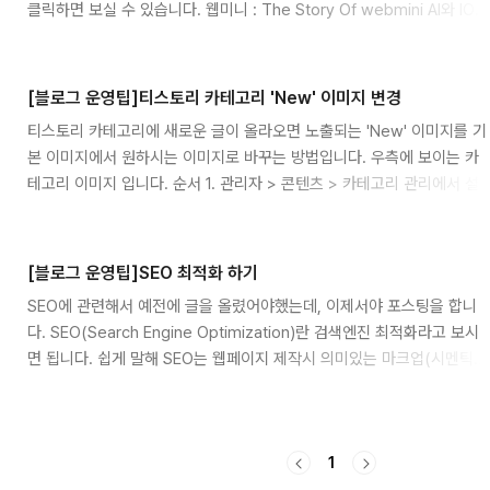
클릭하면 보실 수 있습니다. 웹미니 : The Story Of webmini AI와 IOT
마크업을 통해 웹페이지를 작성(코딩)합니다. 이것을 시멘틱웹이라고 합
에 관심이 많고, 영화감상과 사진찍는 취미도 있습니다.
니다. 이렇게..
webmini.tistory.com 순서는 다음과 같습니다. 1. 구글 애드센스에서
'인피드' 광고를 설정 2. 블로그 'html' 편집에 소스 삽입 구글 애드센스 인
[블로그 운영팁]티스토리 카테고리 'New' 이미지 변경
피드 광고 생성 먼저 구글 애드센스 광고 단위를 인피드 광고를 선택합니
티스토리 카테고리에 새로운 글이 올라오면 노출되는 'New' 이미지를 기
다. 그리고 인피드 광고를 추천하는 스타일로 본인의 사이트 노출되는 주
본 이미지에서 원하시는 이미지로 바꾸는 방법입니다. 우측에 보이는 카
소를 입력합니다. (데스크탑, 모바일은 선택) 주소를 입력하면 자동으로
테고리 이미지 입니다. 순서 1. 관리자 > 콘텐츠 > 카테고리 관리에서 설
사이트 디자인에 맞게 스캔을 하고, 세부적인 사..
정부분에 '카테고리에 새 글 발행 여부를 '표시합니다'로 먼저 변경해줍니
다. 2. 관리자 > 꾸미기 > 스킨편집에서 변경할 이미지를 업로드합니다.
해당 메뉴로 가서 html 편집으로 들어갑니다. 파일업로드에서 변경할 이
[블로그 운영팁]SEO 최적화 하기
미지를 추가해줍니다. (하단에 추가 버튼) 3. 스킨 편집에서 'HTML'을 클
SEO에 관련해서 예전에 글을 올렸어야했는데, 이제서야 포스팅을 합니
릭 후 아래 소스를 바로 위에 삽입합니다. 여기서 이미지 경로와 파일명은
다. SEO(Search Engine Optimization)란 검색엔진 최적화라고 보시
업로드한 파일명으로 변경해주세요. 그리고 '적용'을 누르면 완료입니다.
면 됩니다. 쉽게 말해 SEO는 웹페이지 제작시 의미있는 마크업(시멘틱
만약 기존 이미지가 보였다가 변경할 이미지가 보일경우는 ..
웹)을 통해 검색엔진 노출에 최적화가 되게 하기 위함입니다. 저는 웹퍼블
리셔(웹U개발자)로 15년이상 실무를 했었습니다. 사이트 제작시 시멘틱
웹과 웹표준을 중요시 해왔고, 마크업을 의미있게 사용하면 검색에 잘걸
1
린다는 사실을 경험으로 통해 알게되었었습니다. 벌써 10년이 넘었지만,