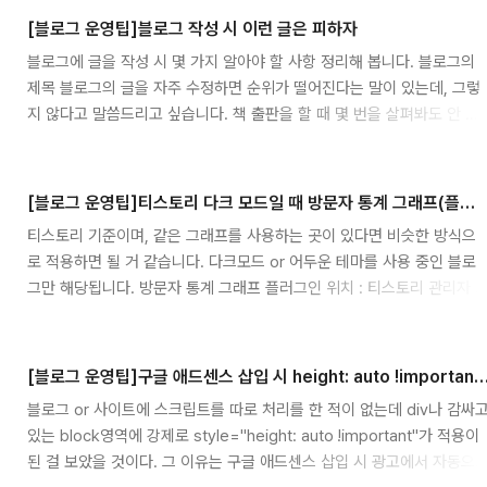
고 마케팅은 돈을 벌어다 줍니다. 온라인이 없던 시절에는 전단지나 TV
[블로그 운영팁]블로그 작성 시 이런 글은 피하자
고, 신문 webmini.tistory.com 그렇다면 블로그를 상위 노출되는 고품
블로그에 글을 작성 시 몇 가지 알아야 할 사항 정리해 봅니다. 블로그의
질 블로그로 만드는 방법은 무엇일까요? 1. 꾸준한 포스팅 하루에 많은 양
제목 블로그의 글을 자주 수정하면 순위가 떨어진다는 말이 있는데, 그렇
은 아니더라도 최소 1개씩은 포스팅 하는것이 좋습니다. (중요함) 2. 제목
지 않다고 말씀드리고 싶습니다. 책 출판을 할 때 몇 번을 살펴봐도 안 보
키워드 글을 검색할때 검색어 = 글제목이라고 보시면 ..
이던 오타가, 신기하게 인쇄를 하면 보입니다. 그렇듯 블로그도 당연히 오
타가 있을 수 있습니다. 이런 걸로 순위를 낮추는 검색 로직이라면, 로직
잘못된 거라 생각합니다. 물론 수정되는 범위의 기준은 있어야겠죠. 다만,
[블로그 운영팁]티스토리 다크 모드일 때 방문자 통계 그래프(플러그인) 색상 변경하기
검색할 때 제목 키워드로 찾기 때문에 제목을 수정할 때는 신중하셔야 하
티스토리 기준이며, 같은 그래프를 사용하는 곳이 있다면 비슷한 방식으
며 되도록이면 제목 수정은 하지 않는 것을 추천해 드립니다. 블로그의 나
로 적용하면 될 거 같습니다. 다크모드 or 어두운 테마를 사용 중인 블로
쁜 문서가 되지 않기 위해 몇 가지 피해야 할 링크들 - 대량의 링크는 삼가
그만 해당됩니다. 방문자 통계 그래프 플러그인 위치 : 티스토리 관리자 >
자 (몇십 개의 링크를 페이지 내에 삽입하는 경우) - 일반..
플러그인 > 방문자 통계 그래프 적용 위 방문자 통계 그래프를 사용할때
다크모드로 적용했을 경우 수치 색상이 묻혀서 잘 안 보이는 문제입니다.
해당 부분은 CSS로 수정이 가능합니다. 해결방법 저같은 경우는 다크모
[블로그 운영팁]구글 애드센스 삽입 시 height: auto !important 강제
드 적용 시 html에 color-thema="dark"가 삽입되도록 했기 때문에 다
블로그 or 사이트에 스크립트를 따로 처리를 한 적이 없는데 div나 감싸
크모드일 때 CSS에 상속을 시켜서 다크모드일 때만 적용되도록 했습니
있는 block영역에 강제로 style="height: auto !important"가 적용이
다. 다크모드 버튼 클릭 or 디바이스 시스템 다크모드 (prefers-color-
된 걸 보았을 것이다. 그 이유는 구글 애드센스 삽입 시 광고에서 자동으
scheme: dark) 선택시 color-the..