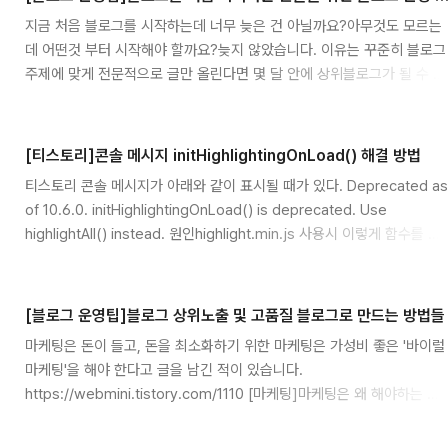
지금 처음 블로그를 시작하는데 너무 늦은 건 아닐까요?아무것도 모르는
데 어떤것 부터 시작해야 할까요?늦지 않았습니다. 이유는 꾸준히 블로그
주제에 맞게 전문적으로 글만 올린다면 몇 달 안에 상위블로그가 될 수 있
습니다.늦게 개설한 게 중요한 게 아니라 꾸준히 글을 올리냐가 더 핵심입
니다. 3가지로 요약해 봤습니다.1. 블로그부터 개설하자.2. 주제를 정하
자.3. 꾸준히 글을 올리자. 제일 기본이고, 기본은 쉬워 보여도 어렵습니
[티스토리]콘솔 메시지 initHighlightingOnLoad() 해결 방법
다.운영하면서 여러 필요작업이 있습니다. 그걸 부가적으로 설명하고자
티스토리 콘솔 메시지가 아래와 같이 표시될 때가 있다. Deprecated as
합니다.블로그부터 개설하자블로그는 다양하며 블로그마다 장/단점이 있
of 10.6.0. initHighlightingOnLoad() is deprecated. Use
습니다.크게 설치형 블로그와 제공형 블로그가 있습니다. 1. 설치형 블로
highlightAll() instead. 원인highlight.min.js 사용시 이렇게 함수를 호
그설치형 블로그는 사용자가 블로그 소프트웨어를 직접 서버에 설치하여
출하는데 해당함수는 구식함수이기 때문이다. 공식문서에는 아래처럼 사
운영하는 ..
용하라고 안내한다. 참고https://highlightjs.org/#news-
142 highlight.jsUsage highlight.js can be used in different way
[블로그 운영팁]블로그 상위노출 및 고품질 블로그로 만드는 방법들
such using CDNs, hosting the bundle yourself, as a Vue plug-
마케팅은 돈이 들고, 돈을 최소화하기 위한 마케팅은 가성비 좋은 '바이럴
in, as ES6 modules, with Node.js, a..
마케팅'을 해야 한다고 글을 남긴 적이 있습니다.
https://webmini.tistory.com/1110 [마케팅]마케팅은 왜 해야하는 걸
까?(마케팅에 대한 경험과 생각) 제가 생각하는 마케팅은 = 돈입니다. 무
슨 의미냐면 마케팅을 하기 위해선 돈이 들어간다는 이야기입니다. 그리