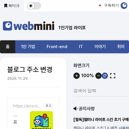
본문 바로가기
구독하기
북마크
다
크
1인기업 라이프
및
기
홈
1인 기업
Front-end
IT
이야기
취미
본
모
메
화면크기
블로그 주소 변경
뉴
드
100%
내
2020. 11. 29.
전
용
검
환
색
어
https://posroo
광고
공지사항
입
m.kr/
우
력:
[필독]웹미니 라이프 스킨 초기 구매
편
프
포
라
웹미니 라이프 스킨 1.6 버전 사용