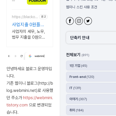
스
이
웹미니 스킨 사용 조건
버
룸
블로그 주소 변경
시
https://blackon
광고
우
e.kr
주
웹미니 사이트
편
사업지출 0원플랫
소
물
폼, 블랙원
웹미니 라이프 스킨 사용 시 체크 할
사업자의 세무, 노무,
지
대
법무 지출을 0원으로
단축키 안내
대
리
줄이는 AI 플랫폼
여,
수
우
전체보기
령
(891)
편
2
물
1인 기업
(45)
4
안
안녕하세요 블로그 운영자입
시
심
니다.
Front-end
(120)
대
간
기존 웹미니 블로그(http://b
리
C
IT
(139)
log.webmini.net)로 사용했
수
C
령,
던 주소가
https://webmini.
T
이야기
(307)
알
tistory.com
V
으로 변경되었
림,
취미
(184)
상
습니다.
사