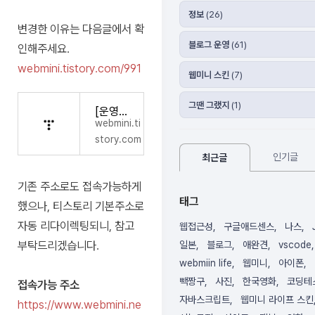
시
진
정보
(26)
녹
및
변경한 이유는 다음글에서 확
화
재
블로그 운영
(61)
인해주세요.
배
webmini.tistory.com/991
송
웹미니 스킨
(7)
까
지
그땐 그랬지
(1)
[운영일지]티스토리 블로그 2차 도메인 주소 변경시 페이지 주소 유실 문제해결
무
webmini.ti
료!
story.com
프
인기글
최근글
라
이
기존 주소로도 접속가능하게
빗
태그
했으나, 티스토리 기본주소로
한
자동 리다이렉팅되니, 참고
보
웹접근성
구글애드센스
나스
관,
부탁드리겠습니다.
일본
블로그
애완견
vscode
당
webmiin life
웹미니
아이폰
신
빽짱구
사진
한국영화
코딩테
접속가능 주소
만
자바스크립트
웹미니 라이프 스킨
의
https://www.webmini.ne