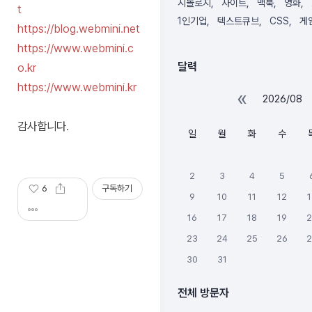
공
시놀로지
사이트
맥북
영화
t
간
1인기업
텍스트큐브
CSS
게
https://blog.webmini.net
포
https://www.webmini.c
스
룸
달력
o.kr
에
https://www.webmini.kr
«
서
2026/08
대
감사합니다.
신
일
월
화
수
해
드
립
2
3
4
5
니
6
구독하기
9
10
11
12
1
다.
16
17
18
19
2
23
24
25
26
2
30
31
전체 방문자