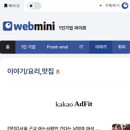
본문 바로가기
구독하기
북마크
다
크
1인기업 라이프
및
기
홈
1인 기업
Front-end
IT
이야기
취미
본
모
이야기/요리,맛집
8
드
전
환
[맛집]서울 근교 아는사람만 간다는 남양주 마석 솥뚜껑 닭볶음탕(매운탕)