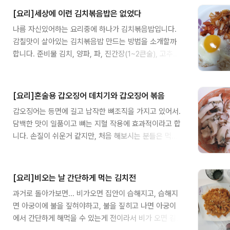
맛에 맞게 넣어주세요. 저같은 경우는 황태가 없어서 마
저, 얼려둔 닭발을 삶습니다. 닭발이 부족한거 같아서 기
트에서 파는 육..
[요리]세상에 이런 김치볶음밥은 없었다
존에 삼계탕할때 같이 끓인 닭발과 생닭발을 같이 삶았습
나름 자신있어하는 요리중에 하나가 김치볶음밥입니다.
니다. 삻을때 생강과 맛술을 넣고 끓여주세요. (냄새 제
감칠맛이 살아있는 김치볶음밥 만드는 방법을 소개할까
거) 저는 생강이 없어서 맛술만 넣었습니다. 닭발을 삶는
합니다. 준비물 김치, 양파, 파, 진간장(1~2큰술), 고추가
동안 양념장을 만듭니다. 양념장 준비물 1. 청양고추 (매
루, 설탕 or 매실청, 굴소스, 필요에 따라 참치 먼저 양파
운맛에 따라) 2. 양파 3. 파 4. 진간장 두~세큰술 5. 고추
와 파를 기름에 볶습니다. 그리고 어느정도 익었을때 잘
장 한스푼 6. 마늘 (한스푼) 7. 굴소스 (한스푼) 8. 고추가
게썬 김치를 넣고 볶습니다. 볶는 중간에 진간장 1~2큰술
루 9. 참기름 조금 10. 후추가..
[요리]혼술용 갑오징어 데치기와 갑오징어 볶음
을 넣고, 설탕 혹은 매실청과 굴소스를 넣습니다. 밥에 적
갑오징어는 등면에 길고 납작한 뼈조직을 가지고 있어서.
당히 섞어서 비벼 드시면 됩니다. 아마도 먹으면서 흐뭇
담백한 맛이 일품이고 뼈는 지혈 작용에 효과적이라고 합
해 하실겁니다.
니다. 손질이 쉬운거 같지만, 처음 해보시는 분들은 먹물
조심하셔야합니다. 손질법은 여러 글이나 영상을 찾아보
시면 될거같습니다. 일단 손질을 하고, 먹을만큼만 남겨
두고 나머지는 냉동실에 보관해뒀습니다. 오늘의 요리는
[요리]비오는 날 간단하게 먹는 김치전
갑오징어 데치기와 볶음입니다. 데치기는 무와 맛술을 넣
과거로 돌아가보면... 비가오면 집안이 습해지고, 습해지
고, 끓는물에 갑오징어를 2분정도 데치고 꺼내시면 됩니
면 아궁이에 불을 짚혀야하고, 불을 짚히고 나면 아궁이
다. 너무 오래 삶으면 뻑뻑할 수 있습니다. 2분정도 데치
에서 간단하게 해먹을 수 있는게 전이라서 비가 오면 김
고, 먹기좋게 자르면 갑오징어 데치기 끝! 갑오징어 볶음