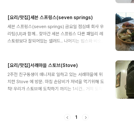
치전이 생각나는 것이 아닐까요? (개인적인 생각입니다
은 오징어 볶음하듯이 양념을 합니다. 양파와 파를 먼저
^^) 요리를 직접 해먹는건 오래됐지만, 관련해서 레시피
볶고, 고추장, 굴소스, 다진마늘, 매실청, 설탕, 진간장 이
를 포스팅 해본 기억이 없는거 같아서, 이참에 김치전을
정도만 넣어도 될거 같네요. ㅎ 혼술하기에는 딱 좋..
[요리/맛집]세븐 스프링스(seven springs)
만드는 저만의 레시피를 공개하고자 합니다. 그냥 먹을만
세븐 스프링스(seven springs) 금요일 점심때 회사 우
합니다. ㅎ 준비물 (재료) 1. 부침가루 (어느정도 간이 되
리팀(UI)과 함께.. 찾아간 세븐 스프링스 다른 패밀리 레
어있어서 밀가루 말고 부침가루로 준비해주세요.) 2. 김
스토랑보다 잘되어있는 샐러드.. 나머지는 빕스와 비슷한
치 3. 고추가루 4. 계란 1개 5. 우유 6. 양파 7. 마늘 8. 굴
거 같다.. 원치 느끼한걸 좋아하지 않아서 인지 몇접시 못
소스 9. 소금 10.대파 제목은 간단하게 먹는 김치전이라
먹는.. 고구마는 정말 맛있었다.. 다른분이 가져온 음식 찰
고 했는데, 생각보다 준비물이 많네요. 없으면 안넣어도
칼 조명이 환하고, 대체적으로 깔끔한 분위기와 음식.. 손
되는 것들이 있으니, 있으면 ..
[요리/맛집]서래마을 스토브(Stove)
님이 대부분 여자라는거.. ㅋ
2주전 친구동생이 매니저로 일하고 있는 서래마을에 위
치한 Stove 에 방문. 마침 손담비가 저녁을 먹기위해 도
착! 우리가 스토브에 도착하기 까지는 1시간.. 거의 도착
할무렵 날라온 문자 한통! (손담비 저녁먹고 갔어요..) 연
예인들이 자주 들른다는 소문이 있어서 여러 음식을 시켜
놓고 수시로 입구를 주시함.. 시켜논 메뉴는 대충 7~8가
1
지 메뉴 (가격만 15만 7천원) ㅠㅠ 한참을 신나게 먹다가
배가 불러 나가기로함.. DC가격으로 1만7천원만 계산..
대신 친구가 마트에서 사온 음료수를 직원들에게 전달..