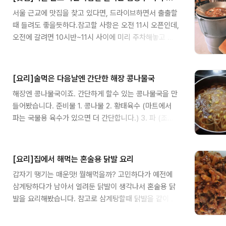
서울 근교에 맛집을 찾고 있다면, 드라이브하면서 출출할
때 들려도 좋을듯하다.참고할 사항은 오전 11시 오픈인데,
오전에 갈려면 10시반~11시 사이에 미리 주차해놓고 예
약 걸어두는 걸 추천한다.(늦게 가면 기본 웨이팅 100팀
정도..된다) 오후 7시까지 주문을 받기때문에 오후에 갈
려면 그전에 가야할것이다. 가성비가격은 일반 닭볶음탕
[요리]술먹은 다음날엔 간단한 해장 콩나물국
음식점과 비슷하다.개인적으로 맛은 보통에서 조금 더 맛
해장엔 콩나물국이죠. 간단하게 할수 있는 콩나물국을 만
있는 정도? 인데 솥뚜껑에 조리를 하니, 다른 식당과 차별
들어봤습니다. 준비물 1. 콩나물 2. 황태육수 (마트에서
화된 부분이다. 가격은 다른 식당과 별반 차이가 없다. 오
파는 국물용 육수가 있으면 더 간단합니다.) 3. 파 (조금)
뎅사리는 솔직히 좀 작고, 수제비 사리는 몇개 없다.감자
4. 후추가루 5. 고추가루 6. 청양고추 7. 국간장 (두스푼)
사리도 있는데 감자 좋아하시면 추가하는 걸 추천한
8. 맛소금 9. 새우젓 10. 마늘 먼저. 준비한 콩나물을 끓
다. 매운탕은 먹진 못해봤지만, 닭볶음탕을 감안했을때
는물에 넣습니다. 그리고 물이 끓기 시작하면 파, 국간장
맛있을거라고..
[요리]집에서 해먹는 혼술용 닭발 요리
(2스푼), 고추가루, 청양고추, 후추가루, 마늘(1스푼), 새
갑자기 땡기는 매운맛! 뭘해먹을까? 고민하다가 예전에
우젓(1스푼~2스푼), 파를 넣고 10분정도 더 끓여줍니다.
삼계탕하다가 남아서 얼려둔 닭발이 생각나서 혼술용 닭
끓이면서 부족한 간은 맛소금이나 새우젓으로 해주세요.
발을 요리해봤습니다. 참고로 삼계탕할때 닭발을 같이 넣
제일 중요한건 새우젓입니다. 새우젓을 넣어야 시원한 맛
으면 궁물도 진하고, 감칠맛이 납니다. 그리고 남은 닭발
이 나옵니다. 칼칼하고 얼큰하게 드실거면 청양고추를 입
은 얼려두었다가 이렇게 닭발 요리를 하시면 됩니다. 먼