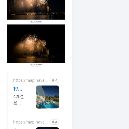
https://map.naver.
광고
com/p/entry/plac
190
e/1096378163
평프
4계절
라이
온수
빗독
풀과
250
채,사
인치
https://map.naver.
광고
우나
com/p/entry/plac
홈극