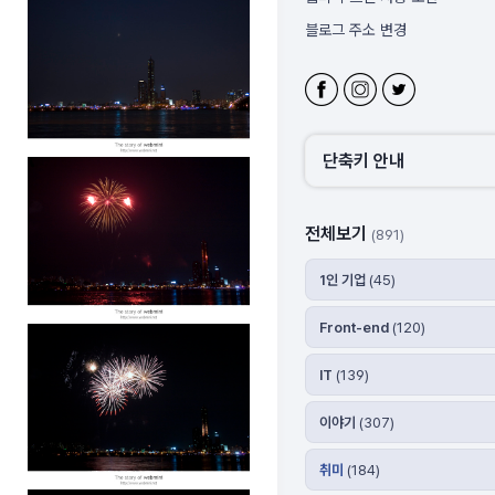
블로그 주소 변경
웹미니 사이트
웹미니 라이프 스킨 사용 시 체
[필독]웹미니 라이프 스킨 초기
단축키 안내
전체보기
(891)
1인 기업
(45)
Front-end
(120)
IT
(139)
이야기
(307)
취미
(184)