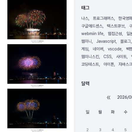
태그
나스
프로그래머스
한국영
구글애드센스
텍스트큐브
webmiin life
웹접근성
일
웹미니
Javascript
블로그
게임
네이버
vscode
빽
웹미니스킨
CSS
사이트
코딩테스트
아이폰
자바스
달력
«
2026/0
일
월
화
수
2
3
4
5