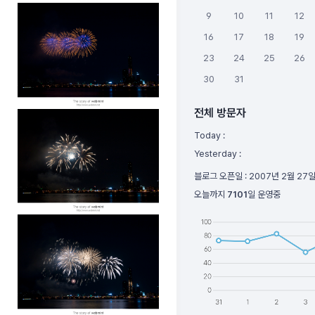
9
10
11
12
16
17
18
19
23
24
25
26
30
31
전체 방문자
Today :
Yesterday :
블로그 오픈일 :
2007년 2월 27
오늘까지
7101
일 운영중