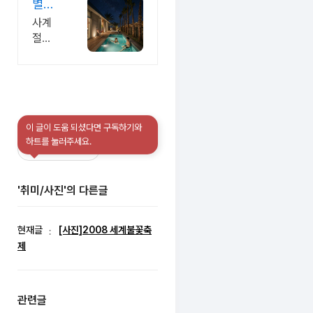
예쁜
별이
e/1191452706
장! 호
4계
쏟아
사계
텔급
절 온
지는
절온
침구
수수
해녀
수풀
와 안
그리
영장
마을
마의
고 핀
힐링
풀빌
자로
란드
라 르
완성
사우
세라
하는
이 글이 도움 되셨다면 구독하기와
공감
구독하기
나 대
프리
핌도
하트를 눌러주세요.
형자
미엄
다녀
쿠지
독채
간 감
감성
별빛
성풀
'취미/사진'의 다른글
독채.
자쿠
빌라
커플
지와
부터
불멍
현재글
[사진]2008 세계불꽃축
대가
의 낭
제
족까
만! 스
지 힐
타일
링숙
러와
소 여
관련글
사우