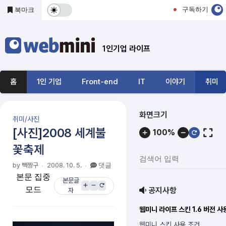
본문 바로가기
구독하기
북마크
다
크
1인기업 라이프
및
기
홈
1인 기업
Front-end
IT
이야기
취미
본
모
메
화면크기
취미/사진
뉴
드
[사진]2008 세계불
100%
내
꽃축제
전
용
검
by 빽짱구
2008. 10. 5.
댓글
환
색
본문 집중
본문글
어
모드
공지사항
자
입
력:
웹미니 라이프 스킨 1.6 버전 
웹미니 스킨 사용 조건