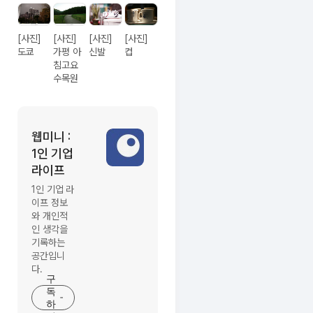
행피
나로
로 녹
완성
이는
하는
[사진]
[사진]
[사진]
[사진]
온수
도쿄
가평 아
신발
컵
세심
풀과
침고요
한 배
스파,
수목원
려의
불멍.
감성
제주
숙소
해녀
웹미니 :
글
마을
1인 기업
쓴
돌담
라이프
길 속
이
에서
블
1인 기업 라
느끼
이프 정보
로
와 개인적
는 온
그
인 생각을
전한
이
기록하는
휴식
공간입니
미
다.
지
구
독
하