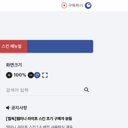
구독하기
 스킨 매뉴얼
메
화면크기
뉴
100%
내
용
검
색
어
공지사항
입
력:
웹미니 라이프 스킨 1.6 버전 사용하실 경우
웹미니 스킨 사용 조건