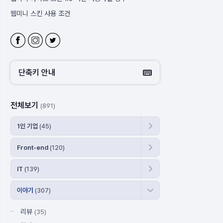
블로그 주소 변경
웹미니 사이트
웹미니 라이프 스킨 사용 시 체크 할 부분
[필독]웹미니 라이프 스킨 초기 구매자 분들
단축키 안내
전체보기
(891)
1인 기업
(45)
Front-end
(120)
IT
(139)
이야기
(307)
리뷰
(35)