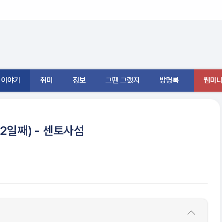
이야기
취미
정보
그땐 그랬지
방명록
웹미니
2일째) - 센토사섬