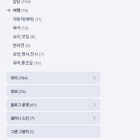
잡담
(194)
여행
(18)
자동차(애마)
(11)
육아
(12)
요리,맛집
(8)
반려견
(5)
공연,행사,전시
(7)
유머,좋은글
(16)
취미
(184)
정보
(26)
블로그 운영
(61)
웹미니 스킨
(7)
그땐 그랬지
(1)