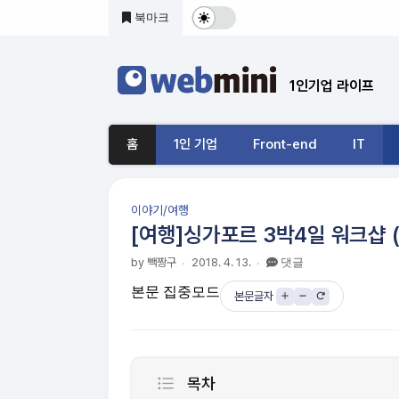
본문 바로가기
북마크
다
크
1인기업 라이프
및
기
홈
1인 기업
Front-end
IT
본
모
이야기/여행
드
[여행]싱가포르 3박4일 워크샵 (
전
by 빽짱구
2018. 4. 13.
댓글
본문 집중모드
환
본문글자
목차