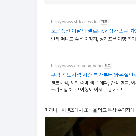
센토사섬 (리조트)
http://www.ybtour.co.kr
광고
노랑풍선 이달의 옐로Pick 싱가포르 여
언제 떠나도 좋은 여행지, 싱가포르 여행 최대 
http://www.coupang.com
광고
쿠팡 센토사섬 시즌 특가부터 와우할인
센토사섬, 해외 숙박 빠른 예약, 안심 환불,
추가적립 혜택! 여행도 이제 쿠팡에서!
마리나베이샌즈에서 조식을 먹고 옥상 수영장에 