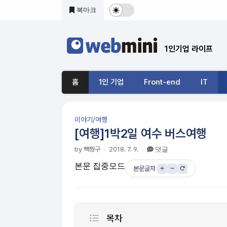
본문 바로가기
북마크
다
크
1인기업 라이프
및
기
홈
1인 기업
Front-end
IT
본
모
이야기/여행
드
[여행]1박2일 여수 버스여행
전
by 빽짱구
2018. 7. 9.
댓글
본문 집중모드
환
본문글자
목차