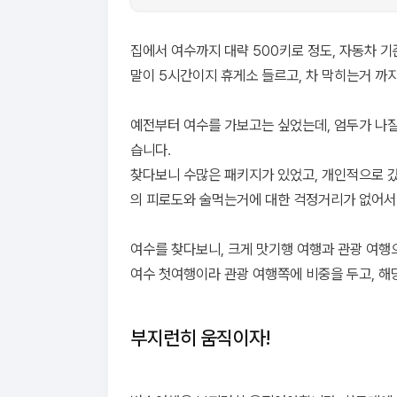
부지런히 움직이자!
여수 도착! 일정 시작
집에서 여수까지 대략 500키로 정도, 자동차 기
해상 케이블카와 오동도
말이 5시간이지 휴게소 들르고, 차 막히는거 까지
진남관 전시관과 이순신 장군
크루즈와 여수 밤바다
예전부터 여수를 가보고는 싶었는데, 엄두가 나
마지막날 - 간장게장, 레일바이크, 흥국사
습니다.
찾다보니 수많은 패키지가 있었고, 개인적으로 갔
의 피로도와 술먹는거에 대한 걱정거리가 없어서
여수를 찾다보니, 크게 맛기행 여행과 관광 여행
여수 첫여행이라 관광 여행쪽에 비중을 두고, 해
부지런히 움직이자!