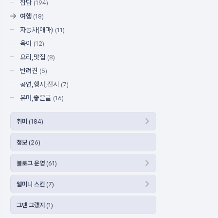
잡담
(194)
여행
(18)
자동차(애마)
(11)
육아
(12)
요리,맛집
(8)
반려견
(5)
공연,행사,전시
(7)
유머,좋은글
(16)
취미
(184)
정보
(26)
블로그 운영
(61)
웹미니 스킨
(7)
그땐 그랬지
(1)