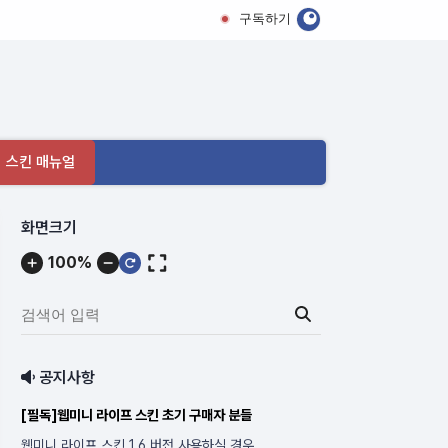
구독하기
 스킨 매뉴얼
메
화면크기
뉴
100%
내
용
검
색
어
공지사항
입
력:
[필독]웹미니 라이프 스킨 초기 구매자 분들
웹미니 라이프 스킨 1.6 버전 사용하실 경우