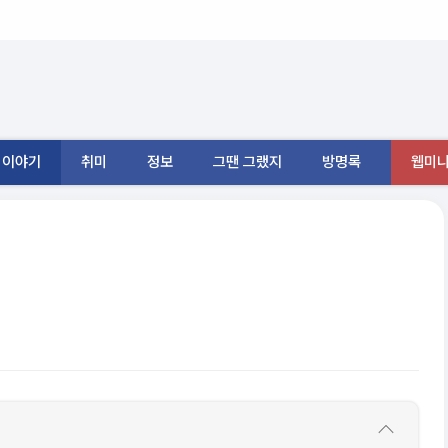
이야기
취미
정보
그땐 그랬지
방명록
웹미니