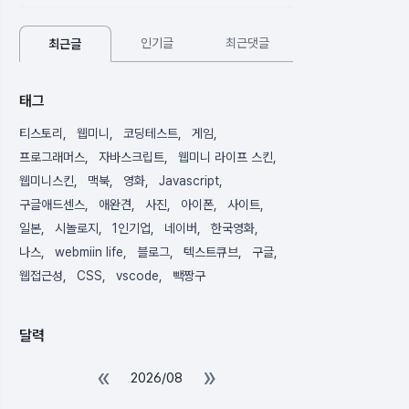
인기글
최근댓글
최근글
태그
티스토리
웹미니
코딩테스트
게임
프로그래머스
자바스크립트
웹미니 라이프 스킨
웹미니스킨
맥북
영화
Javascript
구글애드센스
애완견
사진
아이폰
사이트
일본
시놀로지
1인기업
네이버
한국영화
나스
webmiin life
블로그
텍스트큐브
구글
웹접근성
CSS
vscode
빽짱구
달력
«
»
2026/08