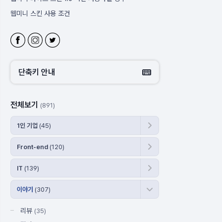
웹미니 스킨 사용 조건
블로그 주소 변경
웹미니 사이트
웹미니 라이프 스킨 사용 시 체크 할 부분
단축키 안내
전체보기
(891)
1인 기업
(45)
Front-end
(120)
IT
(139)
이야기
(307)
리뷰
(35)