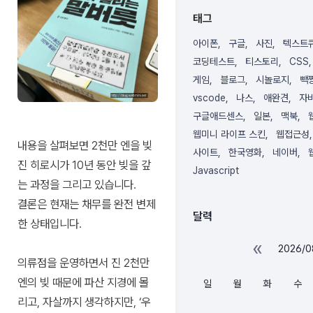
립니
태그
다.
아이폰
구글
사진
텍스트
코딩테스트
티스토리
CSS
게임
블로그
시놀로지
빽
vscode
나스
애완견
자
구글애드센스
일본
맥북
웹미니 라이프 스킨
웹접근성
내용을 살펴보면 2천만 엔을 빚
사이트
한국영화
네이버
진 히로시가 10년 동안 빚을 갚
Javascript
는 과정을 그리고 있습니다.
결론은 현재는 채무를 완전 변제
달력
한 상태입니다.
«
2026/0
의류점을 운영하면서 진 2천만
엔의 빚 때문에 파산 지경에 몰
일
월
화
수
리고, 자살까지 생각하지만, ‘우