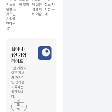
인들을
에 철학
폐 실전
잡스 자
위한 도
매매 차
서전 구
서 '1인
트 기술
매
기업을
한다는
것'
웹미니 :
글
1인 기업
쓴
라이프
이
블
1인 기업 라
이프 정보
로
와 개인적
그
인 생각을
이
기록하는
공간입니
미
다.
지
구
독
하