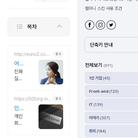
웹미니 스킨 사용 조건
블로그 주소 변경
웹미니 사이트
목차
웹미니 라이프 스킨 사용 시 체
2억을 빚을 진 내게 우
[필독]웹미니 라이프 스킨 초기
주님이 가르쳐준 운이
단축키 안내
풀리는 말버릇
http://euno2.co.k
광고
r/
어디
전체보기
(891)
서도
진짜
알려
실력
1인 기업
(45)
주지
과 수
많은
Front-end
(120)
않는
성공
https://505zrg-inc
광고
1분 A
heon.com/
IT
(139)
사례
I 자
인천
는 따
가진
개인
개인
이야기
(307)
라하
단
회생
회생
기 힘
법무
파산
취미
(184)
듭니
무료
법인