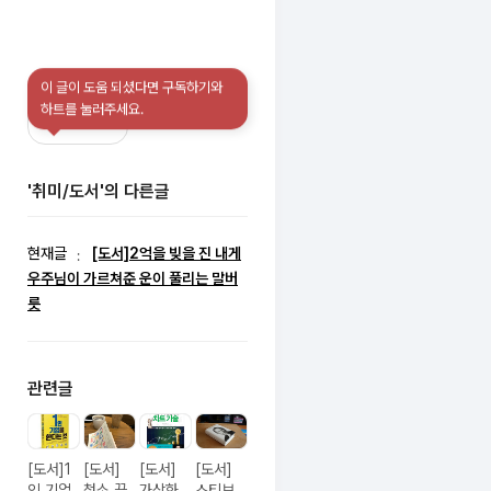
이 글이 도움 되셨다면 구독하기와
11
구독하기
하트를 눌러주세요.
'취미/도서'의 다른글
현재글
[도서]2억을 빚을 진 내게
우주님이 가르쳐준 운이 풀리는 말버
릇
관련글
[도서]1
[도서]
[도서]
[도서]
인 기업
청소 끝
가상화
스티브