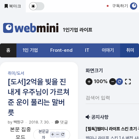
본문 바로가기
구독하기
북마크
다
크
1인기업 라이프
및
기
홈
1인 기업
Front-end
IT
이야기
취미
본
모
메
화면크기
취미/도서
뉴
드
[도서]2억을 빚을 진
100%
내
내게 우주님이 가르쳐
전
용
검
준 운이 풀리는 말버
환
색
릇
어
공지사항
입
by 빽짱구
2018. 7. 30.
댓글
력:
[필독]웹미니 라이프 스킨 초기
본문 집중
본문글
웹미니 라이프 스킨 1.6 버전 
모드
자