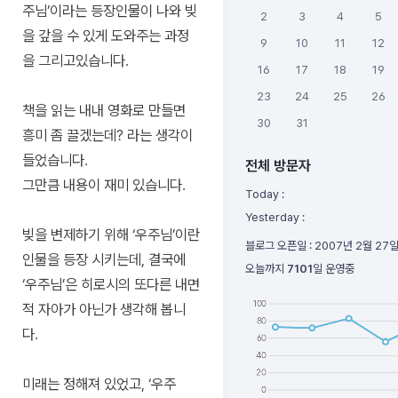
주님’이라는 등장인물이 나와 빚
2
3
4
5
을 갚을 수 있게 도와주는 과정
9
10
11
12
을 그리고있습니다.
16
17
18
19
23
24
25
26
책을 읽는 내내 영화로 만들면
30
31
흥미 좀 끌겠는데? 라는 생각이
들었습니다.
전체 방문자
그만큼 내용이 재미 있습니다.
Today :
Yesterday :
빚을 변제하기 위해 ‘우주님’이란
블로그 오픈일 :
2007년 2월 27
인물을 등장 시키는데, 결국에
오늘까지
7101
일 운영중
‘우주님’은 히로시의 또다른 내면
적 자아가 아닌가 생각해 봅니
다.
미래는 정해져 있었고, ‘우주