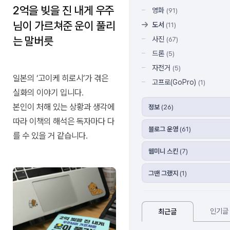
다. 빚
2억을 빚을 진 내게 우주
상담 /
지름
영화
(91)
탕감
수임
길 합
님이 가르쳐준 운이 풀리
이것
도서
(11)
료 분
리적
은 꼭
는 말버릇
사진
(67)
납 가
알아
인 수
능 /
드론
(5)
야합
임료
풍부
자전거
(5)
니다
한 실
일본의 ‘고이케 히로시’가 겪은
고프로(GoPro)
(1)
무 경
실화의 이야기 입니다.
험 /
본인이 처해 있는 상황과 생각에
정보
(26)
힘들
따라 이책의 해석은 독자마다 다
고 어
블로그 운영
(61)
려운
를 수 있을 거 같습니다.
면책
웹미니 스킨
(7)
까지
의 길,
그땐 그랬지
(1)
지름
길이
끝까
인기글
지 도
최근글
와드