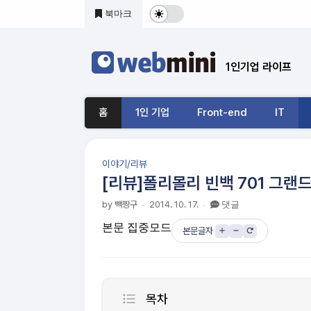
본문 바로가기
북마크
다
크
1인기업 라이프
및
기
홈
1인 기업
Front-end
IT
본
모
이야기/리뷰
드
[리뷰]폴리몰리 빈백 701 그랜
전
by 빽짱구
2014. 10. 17.
댓글
본문 집중모드
환
본문글자
목차