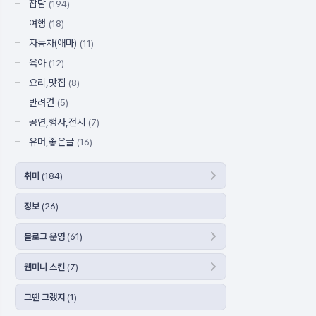
잡담
(194)
여행
(18)
자동차(애마)
(11)
육아
(12)
요리,맛집
(8)
반려견
(5)
공연,행사,전시
(7)
유머,좋은글
(16)
취미
(184)
정보
(26)
블로그 운영
(61)
웹미니 스킨
(7)
그땐 그랬지
(1)