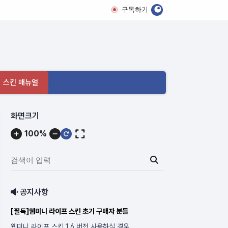
구독하기
 스킨 매뉴얼
메
화면크기
뉴
100%
내
용
검
색
어
공지사항
입
력:
[필독]웹미니 라이프 스킨 초기 구매자 분들
웹미니 라이프 스킨 1.6 버전 사용하실 경우