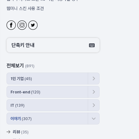
웹미니 스킨 사용 조건
블로그 주소 변경
웹미니 사이트
웹미니 라이프 스킨 사용 시 체크 할 부분
단축키 안내
전체보기
(891)
1인 기업
(45)
Front-end
(120)
IT
(139)
이야기
(307)
리뷰
(35)