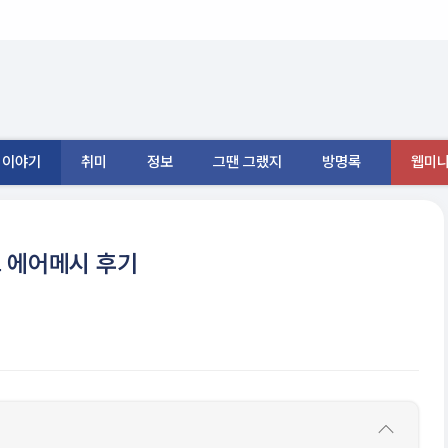
이야기
취미
정보
그땐 그랬지
방명록
웹미니
드 에어메시 후기